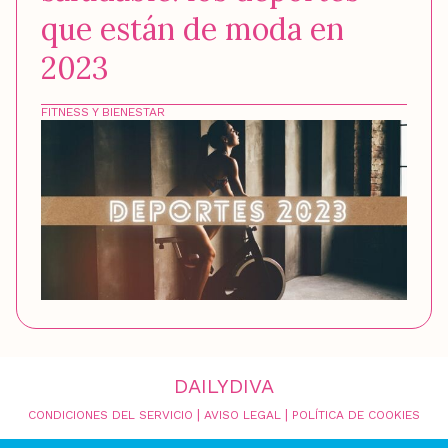
que están de moda en
2023
FITNESS Y BIENESTAR
DAILYDIVA
|
|
CONDICIONES DEL SERVICIO
AVISO LEGAL
POLÍTICA DE COOKIES