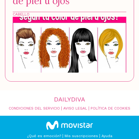
de piel u ojos
CABELLO
DAILYDIVA
|
|
CONDICIONES DEL SERVICIO
AVISO LEGAL
POLÍTICA DE COOKIES
|
|
¿Qué es emoción?
Mis suscripciones
Ayuda