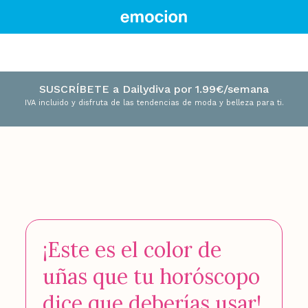
SUSCRÍBETE a Dailydiva por 1.99€/semana
IVA incluido y disfruta de las tendencias de moda y belleza para ti.
¡Este es el color de
uñas que tu horóscopo
dice que deberías usar!