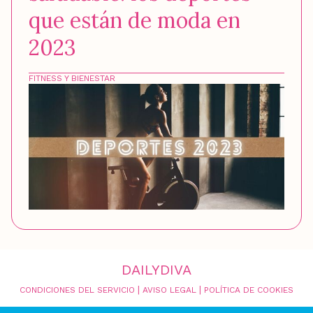
que están de moda en
2023
FITNESS Y BIENESTAR
DAILYDIVA
|
|
CONDICIONES DEL SERVICIO
AVISO LEGAL
POLÍTICA DE COOKIES