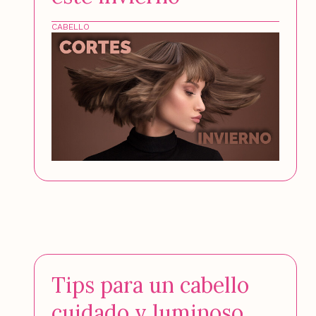
CABELLO
Tips para un cabello
cuidado y luminoso