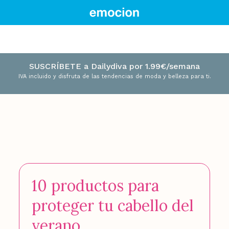
SUSCRÍBETE a Dailydiva por 1.99€/semana
IVA incluido y disfruta de las tendencias de moda y belleza para ti.
10 productos para
proteger tu cabello del
verano